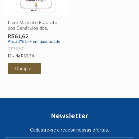
Livro Manual e Estatuto
dos Cenáculos dos
Apóstolos Eucarísticos da
R$61,62
Divina Misericórdia
Até 30% OFF
em quantidade
R$72,50
12
x
de
R$6,34
Newsletter
Cadastre-se e receba nossas ofertas.